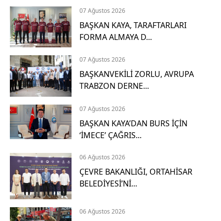
ı
07 Ağustos 2026
k
BAŞKAN KAYA, TARAFTARLARI
l
FORMA ALMAYA D...
a
m
07 Ağustos 2026
a
BAŞKANVEKİLİ ZORLU, AVRUPA
TRABZON DERNE...
G
i
07 Ağustos 2026
t
BAŞKAN KAYA’DAN BURS İÇİN
‘İMECE’ ÇAĞRIS...
H
i
06 Ağustos 2026
z
ÇEVRE BAKANLIĞI, ORTAHİSAR
m
BELEDİYESİ’Nİ...
e
t
06 Ağustos 2026