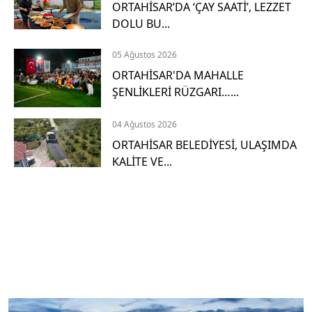
2
ORTAHİSAR’DA ‘ÇAY SAATİ’, LEZZET
DOLU BU...
D
e
t
05 Ağustos 2026
a
ORTAHİSAR'DA MAHALLE
y
ŞENLİKLERİ RÜZGARI…...
l
ı
04 Ağustos 2026
a
ç
ORTAHİSAR BELEDİYESİ, ULAŞIMDA
ı
KALİTE VE...
k
l
a
m
a
G
i
t