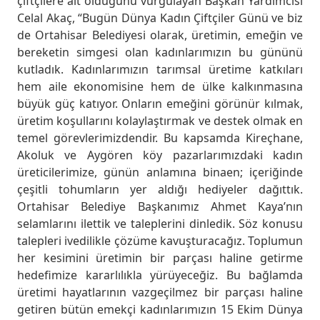
çiftçilere ait olduğunu vurgulayan Başkan Yardımcısı
Celal Akaç, “Bugün Dünya Kadın Çiftçiler Günü ve biz
de Ortahisar Belediyesi olarak, üretimin, emeğin ve
bereketin simgesi olan kadınlarımızın bu gününü
kutladık. Kadınlarımızın tarımsal üretime katkıları
hem aile ekonomisine hem de ülke kalkınmasına
büyük güç katıyor. Onların emeğini görünür kılmak,
üretim koşullarını kolaylaştırmak ve destek olmak en
temel görevlerimizdendir. Bu kapsamda Kireçhane,
Akoluk ve Aygören köy pazarlarımızdaki kadın
üreticilerimize, günün anlamına binaen; içeriğinde
çeşitli tohumların yer aldığı hediyeler dağıttık.
Ortahisar Belediye Başkanımız Ahmet Kaya’nın
selamlarını ilettik ve taleplerini dinledik. Söz konusu
talepleri ivedilikle çözüme kavuşturacağız. Toplumun
her kesimini üretimin bir parçası haline getirme
hedefimize kararlılıkla yürüyeceğiz. Bu bağlamda
üretimi hayatlarının vazgeçilmez bir parçası haline
getiren bütün emekçi kadınlarımızın 15 Ekim Dünya