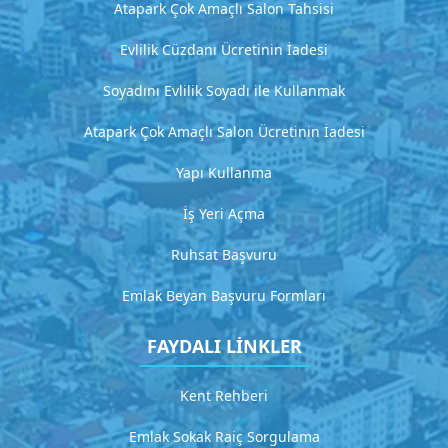
D
Atapark Çok Amaçlı Salon Tahsisi
e
t
Evlilik Cüzdanı Ücretinin İadesi
a
y
Soyadını Evlilik Soyadı ile Kullanmak
l
ı
Atapark Çok Amaçlı Salon Ücretinin İadesi
a
ç
Yapı Kullanma
ı
k
İş Yeri Açma
l
a
Ruhsat Başvuru
m
a
Emlak Beyan Başvuru Formları
FAYDALI LİNKLER
G
i
Kent Rehberi
t
Emlak Sokak Raiç Sorgulama