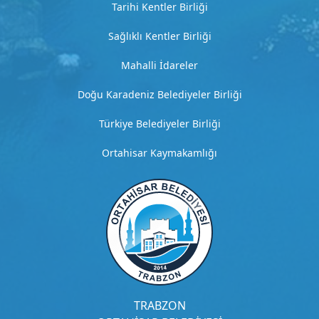
Tarihi Kentler Birliği
a
m
Sağlıklı Kentler Birliği
a
Mahalli İdareler
G
Doğu Karadeniz Belediyeler Birliği
i
t
Türkiye Belediyeler Birliği
Ortahisar Kaymakamlığı
H
i
z
m
e
t
4
D
TRABZON
e