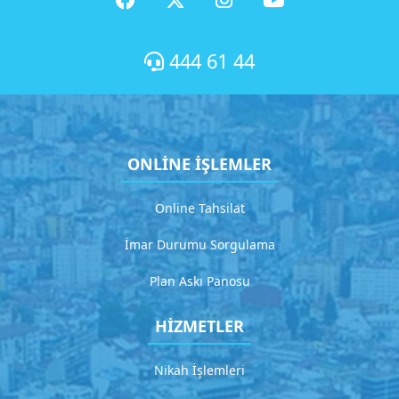
k
l
a
444 61 44
m
a
G
i
ONLİNE İŞLEMLER
t
Online Tahsilat
H
İmar Durumu Sorgulama
i
z
Plan Askı Panosu
m
e
HİZMETLER
t
Nikah İşlemleri
4