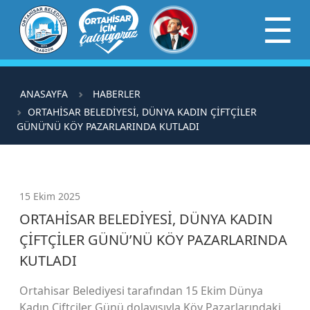
×
☰
ANASAYFA
HABERLER
ORTAHİSAR BELEDİYESİ, DÜNYA KADIN ÇİFTÇİLER
GÜNÜ’NÜ KÖY PAZARLARINDA KUTLADI
15 Ekim 2025
ORTAHİSAR BELEDİYESİ, DÜNYA KADIN
ÇİFTÇİLER GÜNÜ’NÜ KÖY PAZARLARINDA
KUTLADI
Ortahisar Belediyesi tarafından 15 Ekim Dünya
Kadın Çiftçiler Günü dolayısıyla Köy Pazarlarındaki