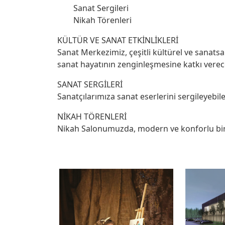
Sanat Sergileri
Nikah Törenleri
KÜLTÜR VE SANAT ETKİNLİKLERİ
Sanat Merkezimiz, çeşitli kültürel ve sanatsal
sanat hayatının zenginleşmesine katkı verece
SANAT SERGİLERİ
Sanatçılarımıza sanat eserlerini sergileyeb
NİKAH TÖRENLERİ
Nikah Salonumuzda, modern ve konforlu bir 
Hızlı
X