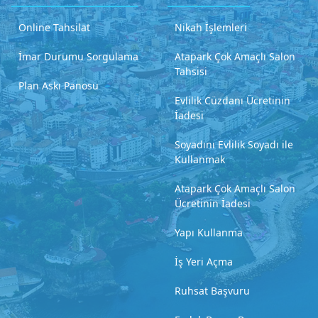
Online Tahsilat
Nikah İşlemleri
İmar Durumu Sorgulama
Atapark Çok Amaçlı Salon
Tahsisi
Plan Askı Panosu
Evlilik Cüzdanı Ücretinin
İadesi
Soyadını Evlilik Soyadı ile
Kullanmak
Atapark Çok Amaçlı Salon
Ücretinin İadesi
Yapı Kullanma
İş Yeri Açma
Ruhsat Başvuru