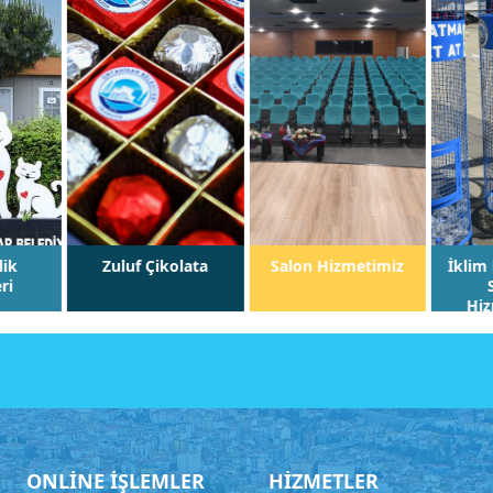
f Çikolata
Salon Hizmetimiz
İklim Değişikliği ve
Sıfır Atık
Hizmetlerimiz
ONLİNE İŞLEMLER
HİZMETLER