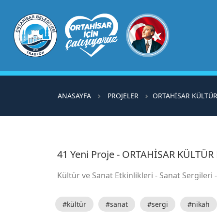
ANASAYFA
PROJELER
ORTAHİSAR KÜLTÜR
41 Yeni Proje - ORTAHİSAR KÜLTÜR
Kültür ve Sanat Etkinlikleri - Sanat Sergileri
#kültür
#sanat
#sergi
#nikah