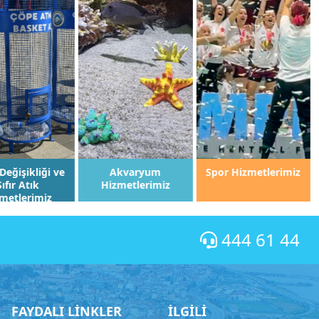
Akvaryum
Spor Hizmetlerimiz
Tarımsal
Hizmetlerimiz
Hizmetlerimiz
444 61 44
FAYDALI LİNKLER
İLGİLİ