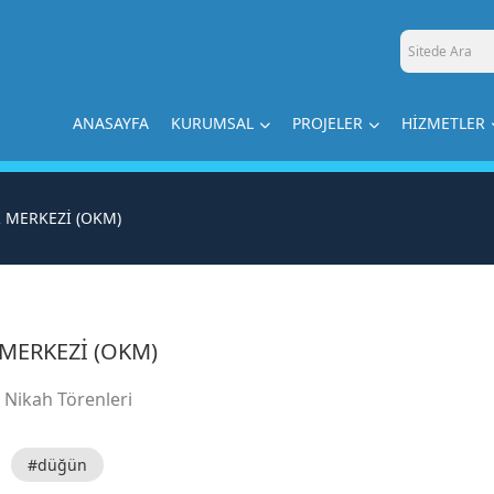
ANASAYFA
KURUMSAL
PROJELER
HİZMETLER
 MERKEZİ (OKM)
 MERKEZİ (OKM)
 - Nikah Törenleri
#düğün