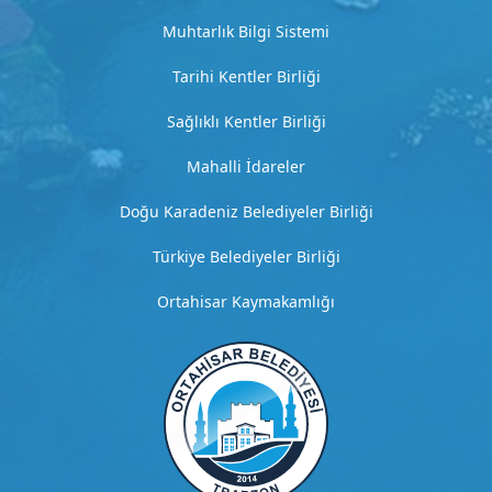
t
Muhtarlık Bilgi Sistemi
Tarihi Kentler Birliği
H
i
Sağlıklı Kentler Birliği
z
Mahalli İdareler
m
e
Doğu Karadeniz Belediyeler Birliği
t
Türkiye Belediyeler Birliği
3
D
Ortahisar Kaymakamlığı
e
t
a
y
l
ı
a
ç