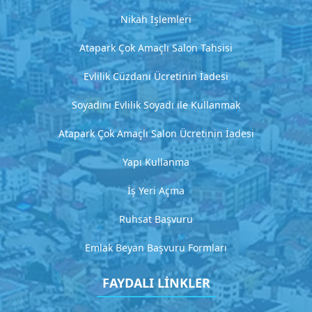
a
ç
Nikah İşlemleri
ı
k
Atapark Çok Amaçlı Salon Tahsisi
l
Evlilik Cüzdanı Ücretinin İadesi
a
m
Soyadını Evlilik Soyadı ile Kullanmak
a
Atapark Çok Amaçlı Salon Ücretinin İadesi
G
i
Yapı Kullanma
t
İş Yeri Açma
H
Ruhsat Başvuru
i
Emlak Beyan Başvuru Formları
z
m
FAYDALI LİNKLER
e