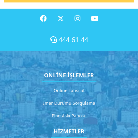
X
Menüler
H
444 61 44
i
z
m
e
ONLİNE İŞLEMLER
t
1
Online Tahsilat
D
e
İmar Durumu Sorgulama
t
a
Plan Askı Panosu
y
l
HİZMETLER
ı