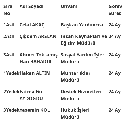
Sıra
Adı Soyadı
Ünvanı
Görev
No
Süresi
1
Asil
Celal AKAÇ
Başkan Yardımcısı
24 Ay
2
Asil
Çiğdem ARSLAN
İnsan Kaynakları ve
24 Ay
Eğitim Müdürü
3
Asil
Ahmet Toktamış
Sosyal Yardım İşleri
24 Ay
Han BAHADIR
Müdürü
1
Yedek
Hakan ALTIN
Muhtarlıklar
24 Ay
Müdürü
2
Yedek
Fatma Gül
Destek Hizmetleri
24 Ay
AYDOĞDU
Müdürü
3
Yedek
Yasemin KOL
Hukuk İşleri
24 Ay
Müdürü