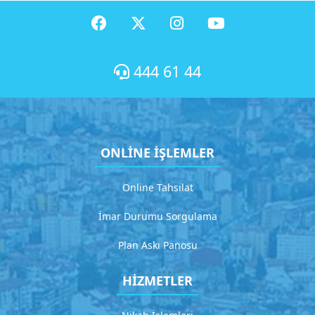
ç
ı
k
l
a
444 61 44
m
a
G
ONLİNE İŞLEMLER
i
t
Online Tahsilat
H
İmar Durumu Sorgulama
i
Plan Askı Panosu
z
m
HİZMETLER
e
t