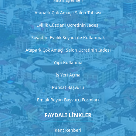
Nikah İşlemleri
2
Atapark Çok Amaçlı Salon Tahsisi
D
e
Evlilik Cüzdanı Ücretinin İadesi
t
a
Soyadını Evlilik Soyadı ile Kullanmak
y
l
Atapark Çok Amaçlı Salon Ücretinin İadesi
ı
a
Yapı Kullanma
ç
ı
İş Yeri Açma
k
l
Ruhsat Başvuru
a
m
Emlak Beyan Başvuru Formları
a
FAYDALI LİNKLER
G
i
Kent Rehberi