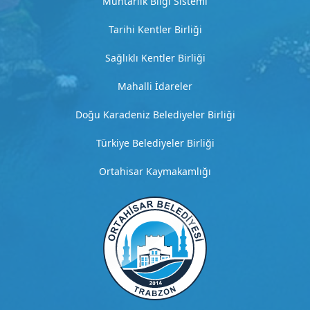
Muhtarlık Bilgi Sistemi
k
l
Tarihi Kentler Birliği
a
m
Sağlıklı Kentler Birliği
a
Mahalli İdareler
G
Doğu Karadeniz Belediyeler Birliği
i
Türkiye Belediyeler Birliği
t
Ortahisar Kaymakamlığı
H
i
z
m
e
t
4