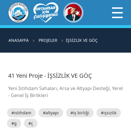
×
☰
ANASAYFA
PROJELER
İŞSİZLİK VE GÖÇ
41 Yeni Proje - İŞSİZLİK VE GÖÇ
Yeni İstihdam Sahaları, Arsa ve Altyapı Desteği, Yerel
- Genel İş Birlikleri
#istihdam
#altyapı
#iş birliği
#işsizlik
#g
#ç