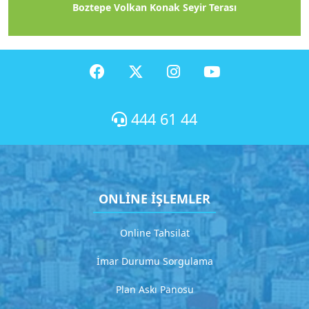
Hızlı
Boztepe Volkan Konak Seyir Terası
X
Menüler
H
i
444 61 44
z
m
e
t
ONLİNE İŞLEMLER
1
D
Online Tahsilat
e
t
İmar Durumu Sorgulama
a
y
Plan Askı Panosu
l