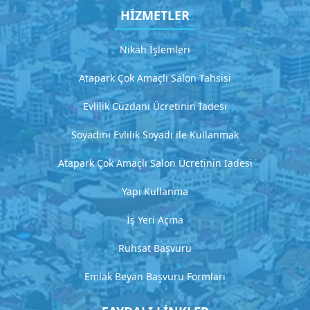
ı
HİZMETLER
a
ç
ı
Nikah İşlemleri
k
l
Atapark Çok Amaçlı Salon Tahsisi
a
m
Evlilik Cüzdanı Ücretinin İadesi
a
Soyadını Evlilik Soyadı ile Kullanmak
G
Atapark Çok Amaçlı Salon Ücretinin İadesi
i
Yapı Kullanma
t
İş Yeri Açma
H
Ruhsat Başvuru
i
z
Emlak Beyan Başvuru Formları
m