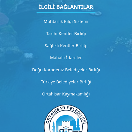
i
İLGİLİ BAĞLANTILAR
t
Muhtarlık Bilgi Sistemi
H
Tarihi Kentler Birliği
i
z
Sağlıklı Kentler Birliği
m
Mahalli İdareler
e
t
Doğu Karadeniz Belediyeler Birliği
3
Türkiye Belediyeler Birliği
D
e
Ortahisar Kaymakamlığı
t
a
y
l
ı
a