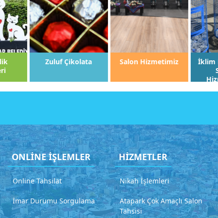
lik
Zuluf Çikolata
Salon Hizmetimiz
İklim 
ri
Hiz
ONLİNE İŞLEMLER
HİZMETLER
Online Tahsilat
Nikah İşlemleri
İmar Durumu Sorgulama
Atapark Çok Amaçlı Salon
Tahsisi