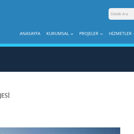
ANASAYFA
KURUMSAL
PROJELER
HİZMETLER
JESİ