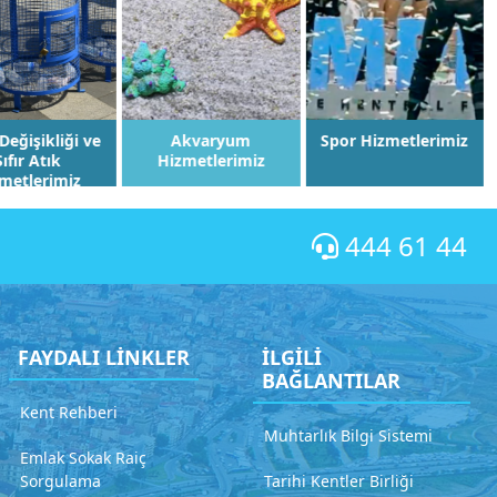
Değişikliği ve
Akvaryum
Spor Hizmetlerimiz
Sıfır Atık
Hizmetlerimiz
metlerimiz
444 61 44
FAYDALI LİNKLER
İLGİLİ
BAĞLANTILAR
Kent Rehberi
Muhtarlık Bilgi Sistemi
Emlak Sokak Raiç
Sorgulama
Tarihi Kentler Birliği