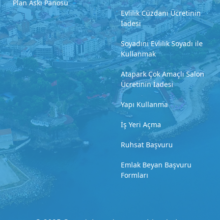
Plan Askı Panosu
Evlilik Cüzdanı Ücretinin
İadesi
Soyadını Evlilik Soyadı ile
Kullanmak
Atapark Çok Amaçlı Salon
Ücretinin İadesi
Yapı Kullanma
İş Yeri Açma
Ruhsat Başvuru
Emlak Beyan Başvuru
Formları