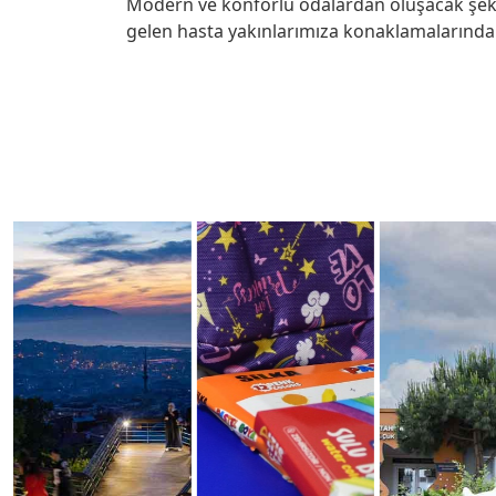
Modern ve konforlu odalardan oluşacak şek
gelen hasta yakınlarımıza konaklamalarında 
Hızlı
X
Menüler
H
i
z
m
e
t