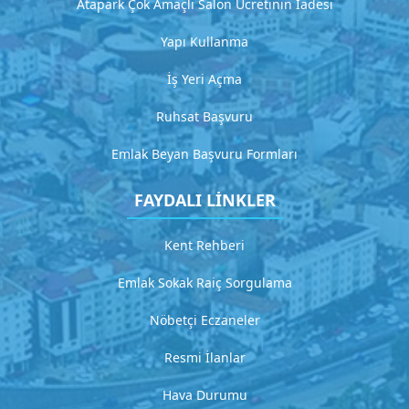
Atapark Çok Amaçlı Salon Ücretinin İadesi
t
a
Yapı Kullanma
y
l
İş Yeri Açma
ı
a
Ruhsat Başvuru
ç
ı
Emlak Beyan Başvuru Formları
k
l
FAYDALI LİNKLER
a
m
a
Kent Rehberi
Emlak Sokak Raiç Sorgulama
G
i
Nöbetçi Eczaneler
t
Resmi İlanlar
H
Hava Durumu