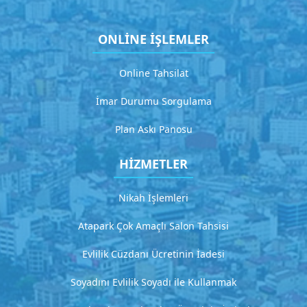
a
m
ONLİNE İŞLEMLER
a
Online Tahsilat
G
i
İmar Durumu Sorgulama
t
Plan Askı Panosu
H
HİZMETLER
i
z
Nikah İşlemleri
m
Atapark Çok Amaçlı Salon Tahsisi
e
t
Evlilik Cüzdanı Ücretinin İadesi
2
Soyadını Evlilik Soyadı ile Kullanmak
D
e