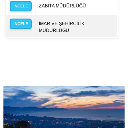
ZABITA MÜDÜRLÜĞÜ
İNCELE
İMAR VE ŞEHİRCİLİK
İNCELE
MÜDÜRLÜĞÜ
Hızlı
X
Menüler