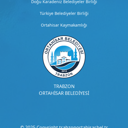
m
Doğu Karadeniz Belediyeler Birliği
a
Türkiye Belediyeler Birliği
G
Ortahisar Kaymakamlığı
i
t
H
i
z
m
e
TRABZON
ORTAHİSAR BELEDİYESİ
t
4
D
e
t
© 2025 Copyright trabzonortahisar.bel.tr