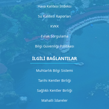
i
Hava Kalitesi İndeksi
z
m
Su Kalitesi Raporları
e
KVKK
t
3
Evrak Sorgulama
D
Bilgi Güvenliği Politikası
e
t
İLGİLİ BAĞLANTILAR
a
y
l
Muhtarlık Bilgi Sistemi
ı
a
Tarihi Kentler Birliği
ç
ı
Sağlıklı Kentler Birliği
k
l
Mahalli İdareler
a