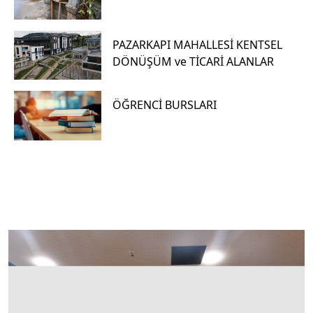
PAZARKAPI MAHALLESİ KENTSEL
DÖNÜŞÜM ve TİCARİ ALANLAR
Hızlı
X
Menüler
ÖĞRENCİ BURSLARI
H
i
z
m
e
t
1
D