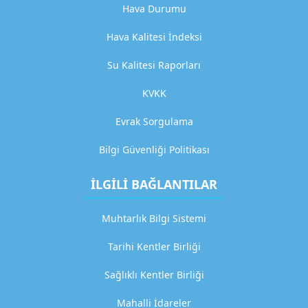
Hava Durumu
a
y
Hava Kalitesi İndeksi
l
ı
Su Kalitesi Raporları
a
ç
KVKK
ı
k
Evrak Sorgulama
l
a
Bilgi Güvenliği Politikası
m
a
İLGİLİ BAĞLANTILAR
G
Muhtarlık Bilgi Sistemi
i
t
Tarihi Kentler Birliği
Sağlıklı Kentler Birliği
H
i
Mahalli İdareler