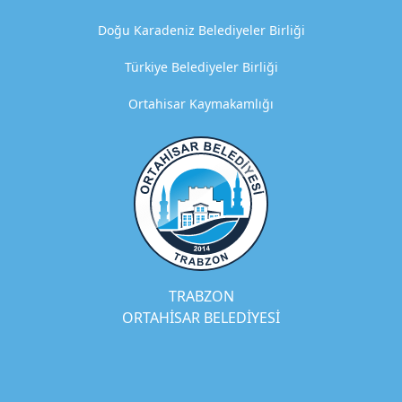
z
Doğu Karadeniz Belediyeler Birliği
m
e
Türkiye Belediyeler Birliği
t
Ortahisar Kaymakamlığı
4
D
e
t
a
y
l
ı
a
ç
TRABZON
ı
ORTAHİSAR BELEDİYESİ
k
l
a
m