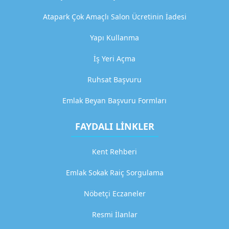
m
Atapark Çok Amaçlı Salon Ücretinin İadesi
a
Yapı Kullanma
G
İş Yeri Açma
i
t
Ruhsat Başvuru
Emlak Beyan Başvuru Formları
H
i
FAYDALI LİNKLER
z
m
Kent Rehberi
e
Emlak Sokak Raiç Sorgulama
t
3
Nöbetçi Eczaneler
D
Resmi İlanlar
e
t