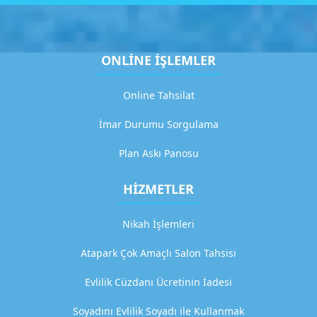
H
i
z
m
ONLİNE İŞLEMLER
e
Online Tahsilat
t
2
İmar Durumu Sorgulama
D
e
Plan Askı Panosu
t
a
HİZMETLER
y
l
Nikah İşlemleri
ı
a
Atapark Çok Amaçlı Salon Tahsisi
ç
ı
Evlilik Cüzdanı Ücretinin İadesi
k
l
Soyadını Evlilik Soyadı ile Kullanmak
a