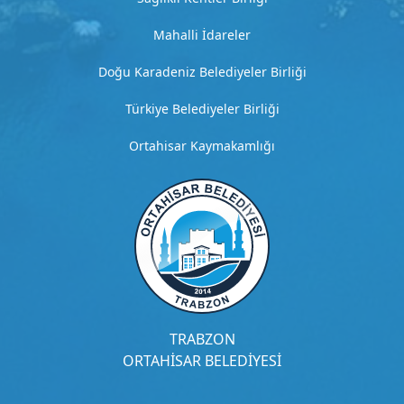
e
t
Mahalli İdareler
a
y
Doğu Karadeniz Belediyeler Birliği
l
ı
Türkiye Belediyeler Birliği
a
ç
Ortahisar Kaymakamlığı
ı
k
l
a
m
a
G
i
TRABZON
t
ORTAHİSAR BELEDİYESİ