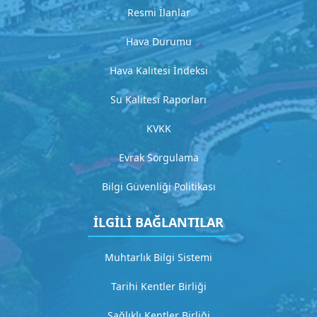
l
Resmi İlanlar
a
m
Hava Durumu
a
Hava Kalitesi İndeksi
G
Su Kalitesi Raporları
i
KVKK
t
Evrak Sorgulama
H
Bilgi Güvenliği Politikası
i
z
İLGİLİ BAĞLANTILAR
m
e
Muhtarlık Bilgi Sistemi
t
Tarihi Kentler Birliği
3
D
Sağlıklı Kentler Birliği