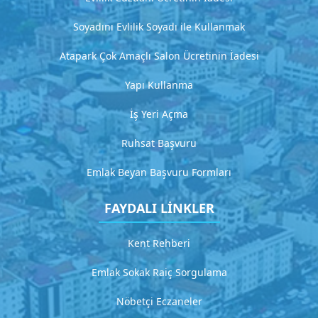
H
Soyadını Evlilik Soyadı ile Kullanmak
i
Atapark Çok Amaçlı Salon Ücretinin İadesi
z
m
Yapı Kullanma
e
İş Yeri Açma
t
Ruhsat Başvuru
2
D
Emlak Beyan Başvuru Formları
e
t
FAYDALI LİNKLER
a
y
l
Kent Rehberi
ı
a
Emlak Sokak Raiç Sorgulama
ç
ı
Nöbetçi Eczaneler
k