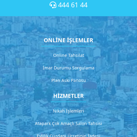
1
444 61 44
D
e
t
a
y
ONLİNE İŞLEMLER
l
ı
a
Online Tahsilat
ç
ı
İmar Durumu Sorgulama
k
l
Plan Askı Panosu
a
m
HİZMETLER
a
Nikah İşlemleri
G
i
Atapark Çok Amaçlı Salon Tahsisi
t
Evlilik Cüzdanı Ücretinin İadesi