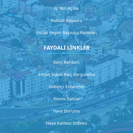
4
İş Yeri Açma
D
e
Ruhsat Başvuru
t
Emlak Beyan Başvuru Formları
a
y
l
FAYDALI LİNKLER
ı
a
Kent Rehberi
ç
ı
Emlak Sokak Raiç Sorgulama
k
l
Nöbetçi Eczaneler
a
m
Resmi İlanlar
a
Hava Durumu
G
Hava Kalitesi İndeksi
i
t