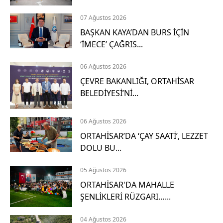
ı
a
07 Ağustos 2026
ç
ı
BAŞKAN KAYA’DAN BURS İÇİN
k
‘İMECE’ ÇAĞRIS...
l
a
06 Ağustos 2026
m
ÇEVRE BAKANLIĞI, ORTAHİSAR
a
BELEDİYESİ’Nİ...
G
06 Ağustos 2026
i
t
ORTAHİSAR’DA ‘ÇAY SAATİ’, LEZZET
DOLU BU...
H
05 Ağustos 2026
i
ORTAHİSAR'DA MAHALLE
z
ŞENLİKLERİ RÜZGARI…...
m
04 Ağustos 2026