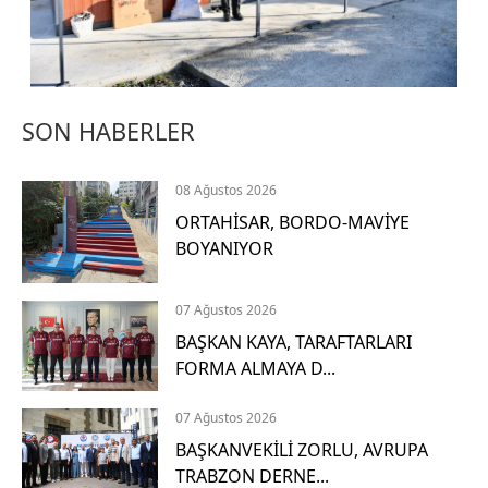
G
i
t
SON HABERLER
H
i
08 Ağustos 2026
z
ORTAHİSAR, BORDO-MAVİYE
m
BOYANIYOR
e
t
07 Ağustos 2026
4
BAŞKAN KAYA, TARAFTARLARI
D
FORMA ALMAYA D...
e
t
07 Ağustos 2026
a
y
BAŞKANVEKİLİ ZORLU, AVRUPA
l
TRABZON DERNE...