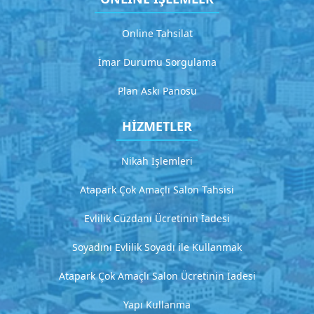
ç
ı
Online Tahsilat
k
l
İmar Durumu Sorgulama
a
m
Plan Askı Panosu
a
HİZMETLER
G
i
Nikah İşlemleri
t
Atapark Çok Amaçlı Salon Tahsisi
H
Evlilik Cüzdanı Ücretinin İadesi
i
z
Soyadını Evlilik Soyadı ile Kullanmak
m
Atapark Çok Amaçlı Salon Ücretinin İadesi
e
Yapı Kullanma
t