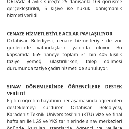
ORDA’da 4 aylık süreçte 25 danışanla 169 görüşme
gerçekleştirildi, 5 kişiye ise hukuki danışmanlık
hizmeti verildi.
CENAZE HİZMETLERİYLE ACILAR PAYLAŞILIYOR
Ortahisar Belediyesi, cenaze hizmetleriyle de zor
günlerinde vatandaşların yanında oluyor. Bu
kapsamda 669 haneye toplam 31 bin 405 kişilik
taziye yemeği ulaştırılırken, talep edilmesi
durumunda taziye çadırı hizmeti de sunuluyor.
SINAV DÖNEMLERİNDE ÖĞRENCİLERE DESTEK
VERİLDİ
Eğitim-öğretim hayatının her aşamasında öğrencileri
desteklemeyi sürdüren Ortahisar Belediyesi,
Karadeniz Teknik Üniversitesi'nin (KTÜ) vize ve final
haftaları ile LGS ve YKS tarihlerinde sınav merkezleri
önünde kurulan stantlarda öğrenci ve velilere